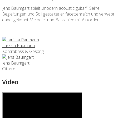
Jens Baumgart spielt „modern acoustic guitar“. Seine
Begleitungen und Soli gestaltet er facettenreich und verwebt
dabei gekonnt Melodie- und Basslinien mit Akkorden.
Larissa Raumann
Kontrabass & Gesang
Jens Baumgart
Gitarre
Video