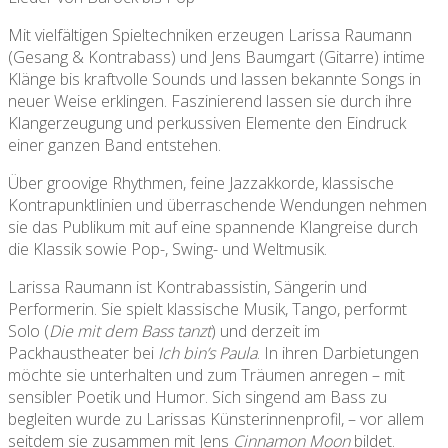
Mit vielfältigen Spieltechniken erzeugen Larissa Raumann
(Gesang & Kontrabass) und Jens Baumgart (Gitarre) intime
Klänge bis kraftvolle Sounds und lassen bekannte Songs in
neuer Weise erklingen. Faszinierend lassen sie durch ihre
Klangerzeugung und perkussiven Elemente den Eindruck
einer ganzen Band entstehen.
Über groovige Rhythmen, feine Jazzakkorde, klassische
Kontrapunktlinien und überraschende Wendungen nehmen
sie das Publikum mit auf eine spannende Klangreise durch
die Klassik sowie Pop-, Swing- und Weltmusik.
Larissa Raumann ist Kontrabassistin, Sängerin und
Performerin. Sie spielt klassische Musik, Tango, performt
Solo (
Die mit dem Bass tanzt
) und derzeit im
Packhaustheater bei
Ich bin’s Paula
. In ihren Darbietungen
möchte sie unterhalten und zum Träumen anregen – mit
sensibler Poetik und Humor. Sich singend am Bass zu
begleiten wurde zu Larissas Künsterinnenprofil, – vor allem
seitdem sie zusammen mit Jens
Cinnamon Moon
bildet.