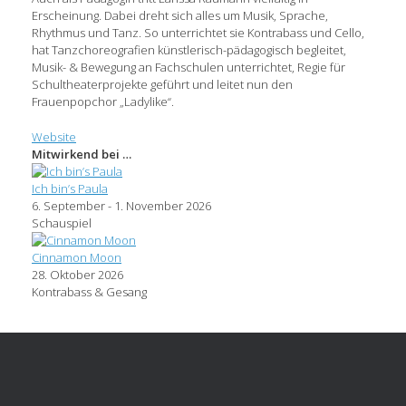
Erscheinung. Dabei dreht sich alles um Musik, Sprache,
Rhythmus und Tanz. So unterrichtet sie Kontrabass und Cello,
hat Tanzchoreografien künstlerisch-pädagogisch begleitet,
Musik- & Bewegung an Fachschulen unterrichtet, Regie für
Schultheaterprojekte geführt und leitet nun den
Frauenpopchor „Ladylike“.
Website
Mitwirkend bei …
Ich bin’s Paula
6. September - 1. November 2026
Schauspiel
Cinnamon Moon
28. Oktober 2026
Kontrabass & Gesang