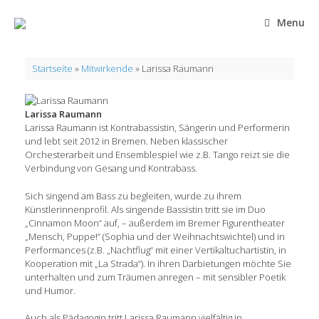
Zum
Inhalt
Menu
springen
Startseite
»
Mitwirkende
»
Larissa Raumann
Larissa Raumann
Larissa Raumann ist Kontrabassistin, Sängerin und Performerin
und lebt seit 2012 in Bremen. Neben klassischer
Orchesterarbeit und Ensemblespiel wie z.B. Tango reizt sie die
Verbindung von Gesang und Kontrabass.
Sich singend am Bass zu begleiten, wurde zu ihrem
Künstlerinnenprofil. Als singende Bassistin tritt sie im Duo
„Cinnamon Moon“ auf, – außerdem im Bremer Figurentheater
„Mensch, Puppe!“ (Sophia und der Weihnachtswichtel) und in
Performances (z.B. „Nachtflug“ mit einer Vertikaltuchartistin, in
Kooperation mit „La Strada“). In ihren Darbietungen möchte Sie
unterhalten und zum Träumen anregen – mit sensibler Poetik
und Humor.
Auch als Pädagogin tritt Larissa Raumann vielfältig in