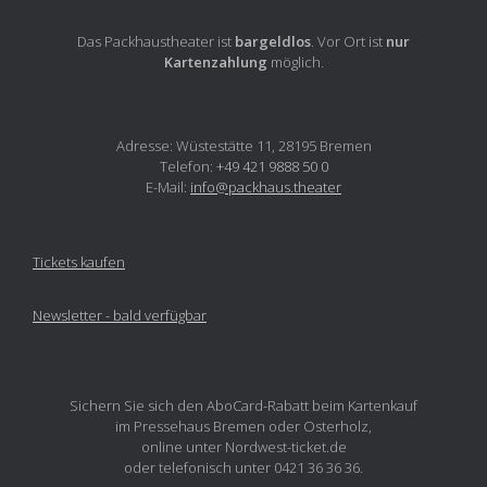
Das Packhaustheater ist
bargeldlos
. Vor Ort ist
nur
Kartenzahlung
möglich.
Adresse: Wüstestätte 11, 28195 Bremen
Telefon:
+49 421 9888 50 0
E-Mail:
info@packhaus.theater
Tickets kaufen
Newsletter - bald verfügbar
Sichern Sie sich den AboCard-Rabatt beim Kartenkauf
im Pressehaus Bremen oder Osterholz,
online unter Nordwest-ticket.de
oder telefonisch unter 0421 36 36 36.