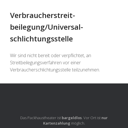
Verbraucher­streit­
beilegung/Universal­
schlichtungs­stelle
Wir sind nicht bereit oder verpflichtet, an
Streitbeilegungsverfahren vor einer
Verbraucherschlichtungsstelle teilzunehmen.
Das Packhaustheater ist
bargeldlos
. Vor Ort ist
nur
Kartenzahlung
möglich.