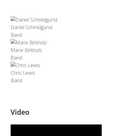
Daniel Schmidgunst
Band
Marie Birkholz
Band
Chris Lewis
Band
Video